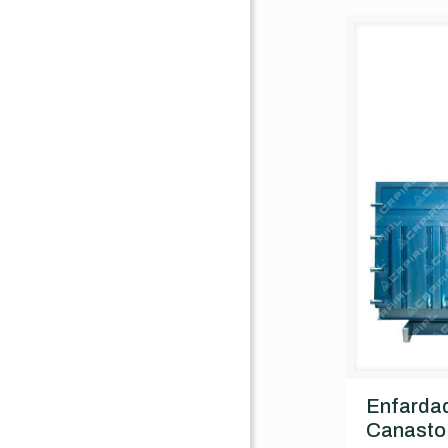
Enfardad
Canasto