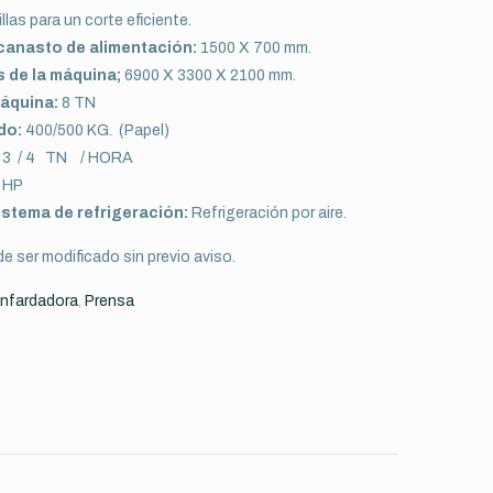
las para un corte eficiente.
canasto de alimentación:
1500 X 700 mm.
 de la máquina;
6900 X 3300 X 2100 mm.
máquina:
8 TN
do:
400/500 KG. (Papel)
3 / 4 TN / HORA
 HP
stema de refrigeración:
Refrigeración por aire.
e ser modificado sin previo aviso.
nfardadora
,
Prensa